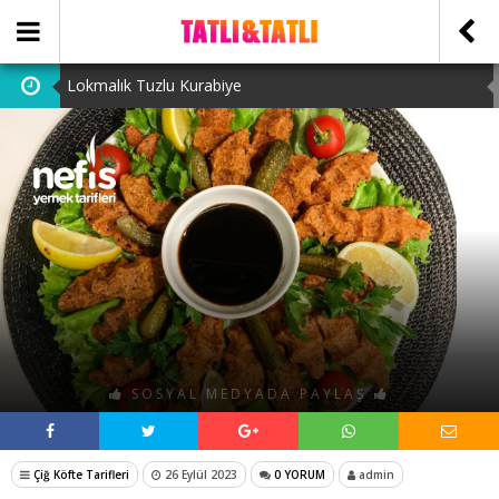
Lokmalık Tuzlu Kurabiye
Tam Ölçülü Un Helvası
Suffle
Cevizli Bulut Kek
Ataşehir Escort Bayanlarını: atasehirescortlari.com ‘da
bulabilirsiniz.
SOSYAL MEDYADA PAYLAŞ
Çiğ Köfte Tarifleri
26 Eylül 2023
0 YORUM
admin