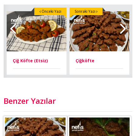
Önceki Yazı
Sonraki Yazı
Çiğ Köfte (Etsiz)
Çiğköfte
Benzer Yazılar