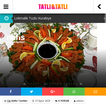
Lokmalık Tuzlu Kurabiye
Tam Ölçülü Un Helvası
Suffle
Cevizli Bulut Kek
Ataşehir Escort Bayanlarını: atasehirescortlari.com ‘da
bulabilirsiniz.
SOSYAL MEDYADA PAYLAŞ
Çiğ Köfte Tarifleri
27 Eylül 2023
0 YORUM
admin