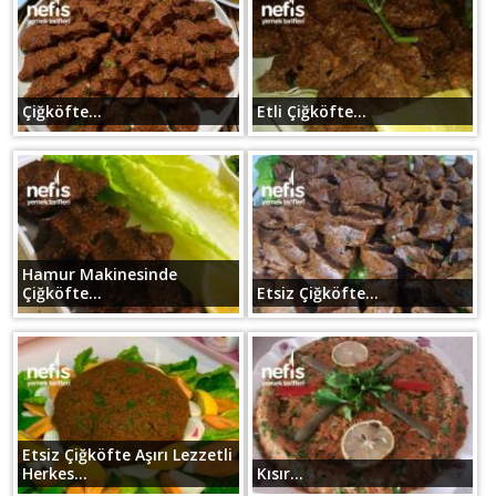
Çiğköfte...
Etli Çiğköfte...
Hamur Makinesinde
Çiğköfte...
Etsiz Çiğköfte...
Etsiz Çiğköfte Aşırı Lezzetli
Herkes...
Kısır...