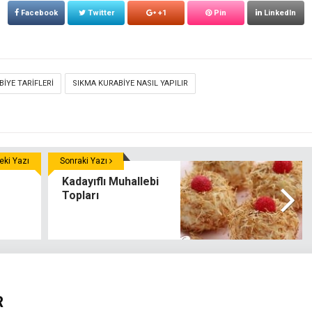
Facebook
Twitter
+1
Pin
LinkedIn
IYE TARIFLERI
SIKMA KURABIYE NASIL YAPILIR
ki Yazı
Sonraki Yazı
Kadayıflı Muhallebi
Topları
R