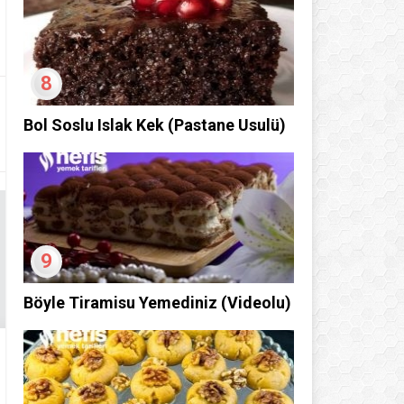
8
Bol Soslu Islak Kek (Pastane Usulü)
9
Böyle Tiramisu Yemediniz (Videolu)