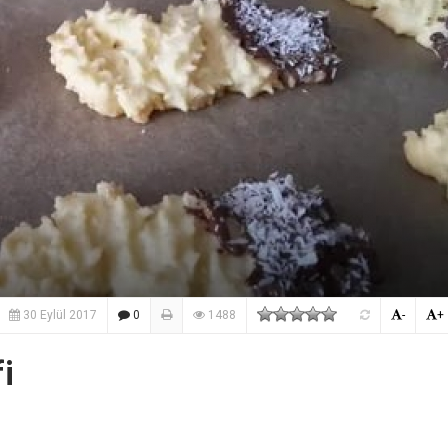
30 Eylül 2017
0
1488
-
+
i