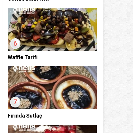
6
Waffle Tarifi
7
Fırında Sütlaç