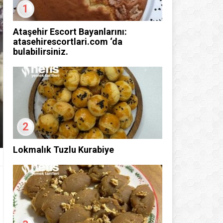
1
Ataşehir Escort Bayanlarını:
atasehirescortlari.com ‘da
bulabilirsiniz.
2
Lokmalık Tuzlu Kurabiye