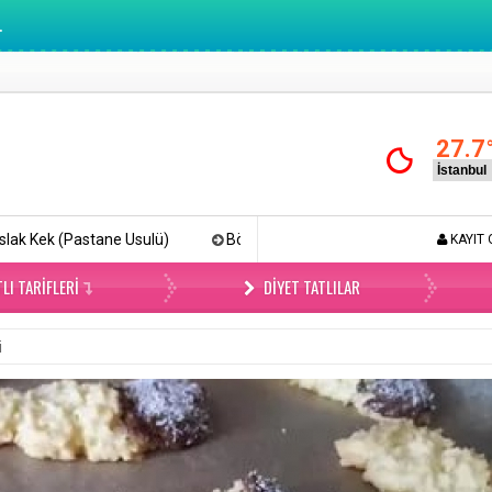
.
27.7
ulü)
Böyle Tiramisu Yemediniz (Videolu)
Lokmalık Tuzlu
KAYIT 
LI TARIFLERI
DIYET TATLILAR
i