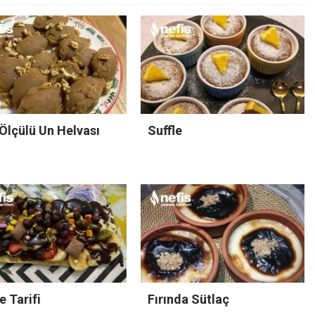
Ölçülü Un Helvası
Suffle
e Tarifi
Fırında Sütlaç