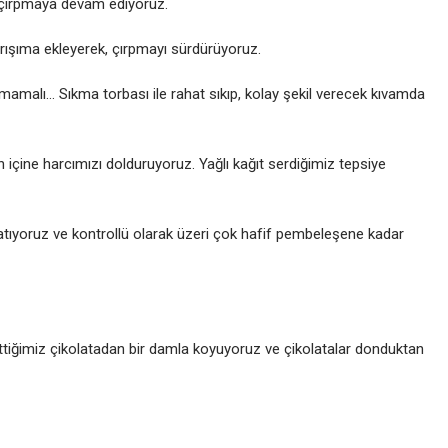
, çırpmaya devam ediyoruz.
arışıma ekleyerek, çırpmayı sürdürüyoruz.
malı… Sıkma torbası ile rahat sıkıp, kolay şekil verecek kıvamda
 içine harcımızı dolduruyoruz. Yağlı kağıt serdiğimiz tepsiye
ne atıyoruz ve kontrollü olarak üzeri çok hafif pembeleşene kadar
tiğimiz çikolatadan bir damla koyuyoruz ve çikolatalar donduktan