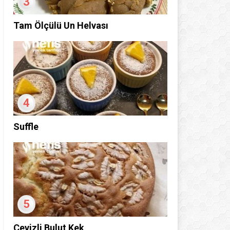
3
Tam Ölçülü Un Helvası
4
Suffle
5
Cevizli Bulut Kek