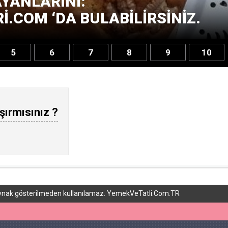
YANLARINI:
.COM ‘DA BULABILIRSINIZ.
5
6
7
8
9
10
şırmısınız ?
 kaynak gösterilmeden kullanılamaz. YemekVeTatli.Com.TR