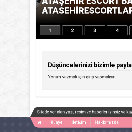
ATAŞEHIR ESCORT BA
ATASEHIRESCORTLARI
1
2
3
4
Düşüncelerinizi bizimle payla
Yorum yazmak için
giriş
yapmalısın
Sitede yer alan yazı, resim ve haberler izinsiz ve
Künye
İletişim
Hakkımızda