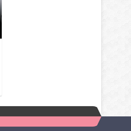
LOKMALIK TUZLU KURABIYE