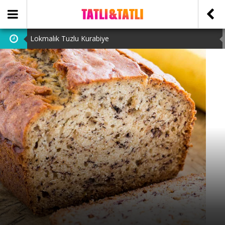
Lokmalık Tuzlu Kurabiye
Tam Ölçülü Un Helvası
Suffle
Cevizli Bulut Kek
Ataşehir Escort Bayanlarını: atasehirescortlari.com ‘da
bulabilirsiniz.