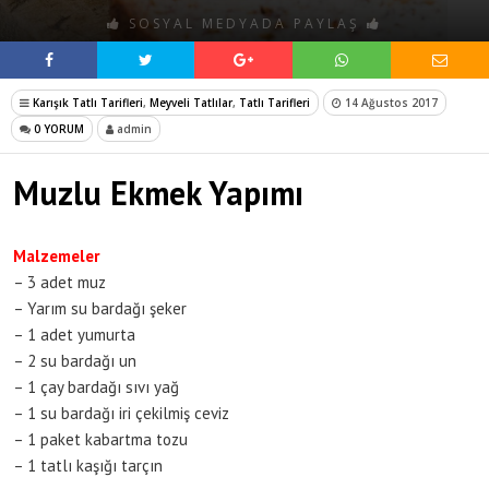
SOSYAL MEDYADA PAYLAŞ
Karışık Tatlı Tarifleri
,
Meyveli Tatlılar
,
Tatlı Tarifleri
14 Ağustos 2017
0 YORUM
admin
Muzlu Ekmek Yapımı
Malzemeler
– 3 adet muz
– Yarım su bardağı şeker
– 1 adet yumurta
– 2 su bardağı un
– 1 çay bardağı sıvı yağ
– 1 su bardağı iri çekilmiş ceviz
– 1 paket kabartma tozu
– 1 tatlı kaşığı tarçın