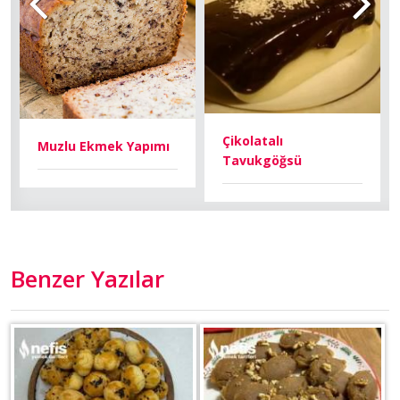
Çikolatalı
Muzlu Ekmek Yapımı
Tavukgöğsü
Benzer Yazılar