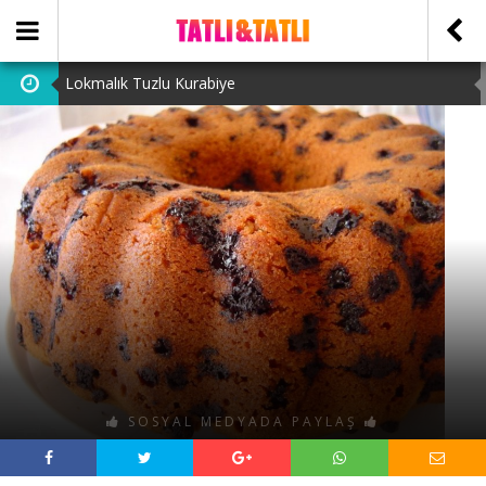
Lokmalık Tuzlu Kurabiye
Tam Ölçülü Un Helvası
Suffle
Cevizli Bulut Kek
Ataşehir Escort Bayanlarını: atasehirescortlari.com ‘da
bulabilirsiniz.
SOSYAL MEDYADA PAYLAŞ