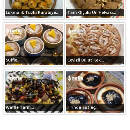
Lokmalık Tuzlu Kurabiye...
Tam Ölçülü Un Helvası...
Suffle...
Cevizli Bulut Kek...
Waffle Tarifi...
Fırında Sütlaç...