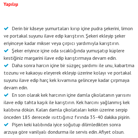
Yapılışı
Derin bir kâseye yumurtaları kırıp içine pudra şekerini, limon
ve portakal suyunu ilave edip karıştırın. Şekeri ekleyip şeker
eriyinceye kadar mikser veya çırpıcı yardımıyla karıştırın.
Şeker eriyince içine oda sıcaklığında yumuşatıp küplere
kestiğiniz margarini ilave edip karıştırmaya devam edin.
Daha sonra harcın içine bir süzgeç yardımı ile unu, kabartma
tozunu ve kakaoyu eleyerek ekleyip üzerine kolayı ve portakal
suyunu ilave edip harç kek kıvamına gelinceye kadar çırpmaya
devam edin.
En son olarak kek harcının içine damla çikolatanın yarısını
ilave edip tahta kaşık ile karıştırın. Kek harcını yağlanmış kek
kalıbına dökün. Kalan damla çikolataları kekin üzerine serpip
önceden 185 derecede ısıttığınız fırında 35-40 dakika pişirin.
Pişen keki kalıbında iyice soğutup dilimledikten sonra
arzuya göre vanilyalı dondurma ile servis edin. Afiyet olsun.