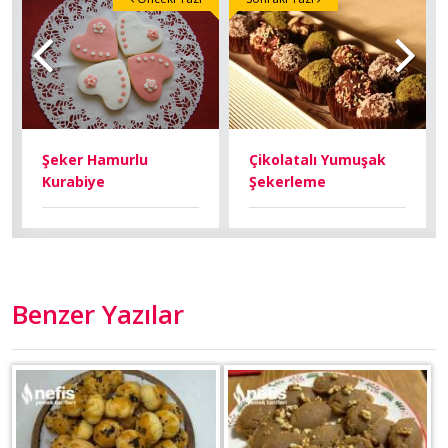
Çikolatalı Yumuşak
Şeker Hamurlu
Şekerleme
Kurabiye
Benzer Yazılar