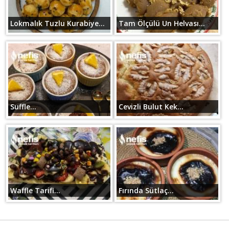
Lokmalık Tuzlu Kurabiye...
Tam Ölçülü Un Helvası...
Suffle...
Cevizli Bulut Kek...
Waffle Tarifi...
Fırında Sütlaç...