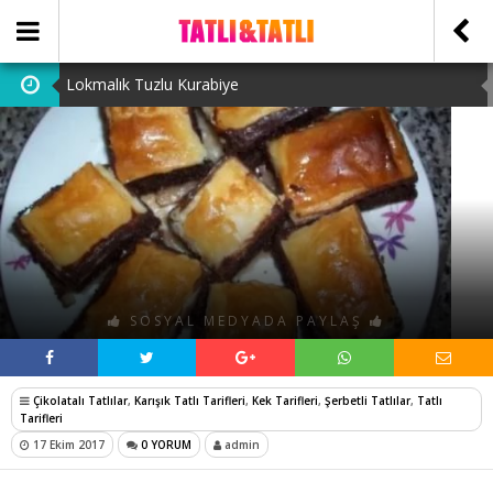
Lokmalık Tuzlu Kurabiye
Tam Ölçülü Un Helvası
Suffle
Cevizli Bulut Kek
Ataşehir Escort Bayanlarını: atasehirescortlari.com ‘da
bulabilirsiniz.
SOSYAL MEDYADA PAYLAŞ
Çikolatalı Tatlılar
,
Karışık Tatlı Tarifleri
,
Kek Tarifleri
,
Şerbetli Tatlılar
,
Tatlı
Tarifleri
17 Ekim 2017
0 YORUM
admin