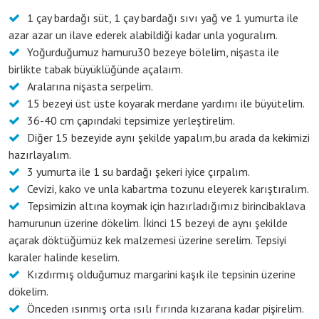
1 çay bardağı süt, 1 çay bardağı sıvı yağ ve 1 yumurta ile
azar azar un ilave ederek alabildiği kadar unla yoguralım.
Yoğurduğumuz hamuru30 bezeye bölelim, nişasta ile
birlikte tabak büyüklüğünde açalaım.
Aralarına nişasta serpelim.
15 bezeyi üst üste koyarak merdane yardımı ile büyütelim.
36-40 cm çapındaki tepsimize yerleştirelim.
Diğer 15 bezeyide aynı şekilde yapalım,bu arada da kekimizi
hazırlayalım.
3 yumurta ile 1 su bardağı şekeri iyice çırpalım.
Cevizi, kako ve unla kabartma tozunu eleyerek karıştıralım.
Tepsimizin altına koymak için hazırladığımız birincibaklava
hamurunun üzerine dökelim. İkinci 15 bezeyi de aynı şekilde
açarak döktüğümüz kek malzemesi üzerine serelim. Tepsiyi
karaler halinde keselim.
Kızdırmış olduğumuz margarini kaşık ile tepsinin üzerine
dökelim.
Önceden ısınmış orta ısılı fırında kızarana kadar pişirelim.