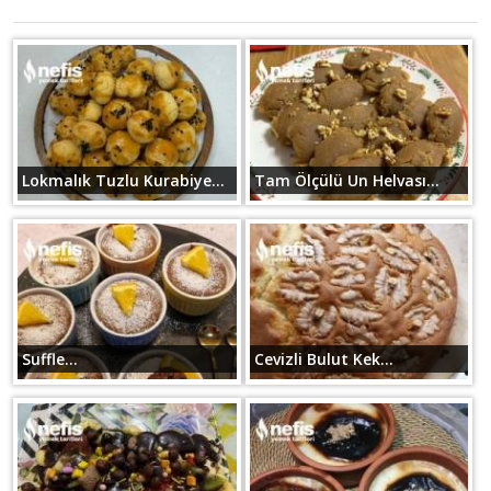
Lokmalık Tuzlu Kurabiye...
Tam Ölçülü Un Helvası...
Suffle...
Cevizli Bulut Kek...