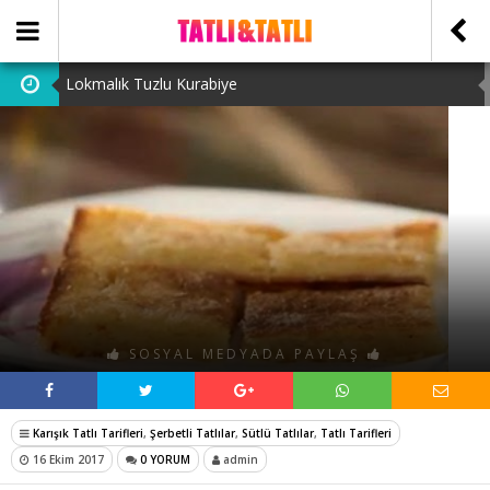
Lokmalık Tuzlu Kurabiye
Tam Ölçülü Un Helvası
Suffle
Cevizli Bulut Kek
Ataşehir Escort Bayanlarını: atasehirescortlari.com ‘da
bulabilirsiniz.
SOSYAL MEDYADA PAYLAŞ
Karışık Tatlı Tarifleri
,
Şerbetli Tatlılar
,
Sütlü Tatlılar
,
Tatlı Tarifleri
16 Ekim 2017
0 YORUM
admin