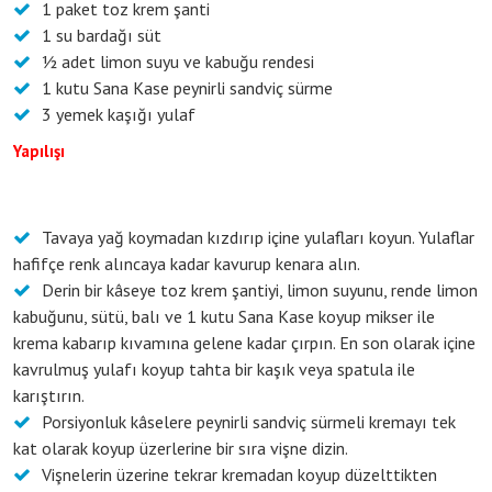
1 paket toz krem şanti
1 su bardağı süt
½ adet limon suyu ve kabuğu rendesi
1 kutu Sana Kase peynirli sandviç sürme
3 yemek kaşığı yulaf
Yapılışı
Tavaya yağ koymadan kızdırıp içine yulafları koyun. Yulaflar
hafifçe renk alıncaya kadar kavurup kenara alın.
Derin bir kâseye toz krem şantiyi, limon suyunu, rende limon
kabuğunu, sütü, balı ve 1 kutu Sana Kase koyup mikser ile
krema kabarıp kıvamına gelene kadar çırpın. En son olarak içine
kavrulmuş yulafı koyup tahta bir kaşık veya spatula ile
karıştırın.
Porsiyonluk kâselere peynirli sandviç sürmeli kremayı tek
kat olarak koyup üzerlerine bir sıra vişne dizin.
Vişnelerin üzerine tekrar kremadan koyup düzelttikten