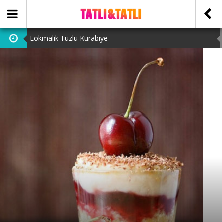
Lokmalık Tuzlu Kurabiye
Tam Ölçülü Un Helvası
Suffle
Cevizli Bulut Kek
Ataşehir Escort Bayanlarını: atasehirescortlari.com ‘da
bulabilirsiniz.