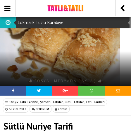
Lokmalık Tuzlu Kurabiye
Tam Ölçülü Un Helvası
Suffle
Cevizli Bulut Kek
Ataşehir Escort Bayanlarını: atasehirescortlari.com ‘da
bulabilirsiniz.
SOSYAL MEDYADA PAYLAŞ
Karışık Tatlı Tarifleri
,
Şerbetli Tatlılar
,
Sütlü Tatlılar
,
Tatlı Tarifleri
6 Ekim 2017
0 YORUM
admin
Sütlü Nuriye Tarifi