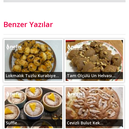
Benzer Yazılar
Lokmalık Tuzlu Kurabiye...
Tam Ölçülü Un Helvası...
Suffle...
Cevizli Bulut Kek...