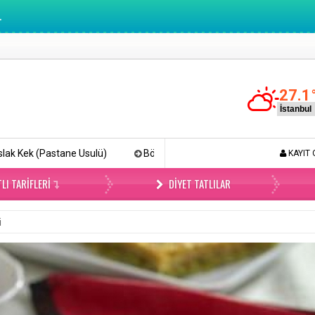
.
27.1
sulü)
Böyle Tiramisu Yemediniz (Videolu)
Lokmalık Tuzlu
KAYIT 
LI TARIFLERI
DIYET TATLILAR
i