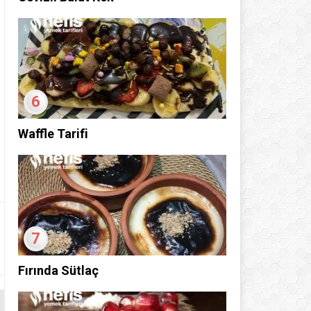
6
Waffle Tarifi
7
Fırında Sütlaç