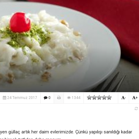
24 Temmuz 2017
0
1344
-
+
en güllaç artık her daim evlerimizde. Çünkü yapılışı sanıldığı kadar