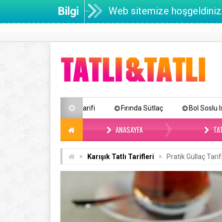
Bilgi
Web sitemize hoşgeldiniz
affle Tarifi
Fırında Sütlaç
Bol Soslu Islak Kek (Pastane U
ANASAYFA
TAT
»
»
Karışık Tatlı Tarifleri
Pratik Güllaç Tarif