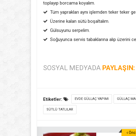
toplayıp borcama koyalım.
Tüm yaprakları aynı işlemden teker teker ge
Üzerine kalan sütü boşaltalım.
Gülsuyunu serpelim.
Soğuyunca servis tabaklarına alıp üzerini cevi
SOSYAL MEDYADA
PAYLAŞIN:
Etiketler:
EVDE GÜLLAÇ YAPIMI
GÜLLAÇ MA
SÜTLÜ TATLILAR
Önce