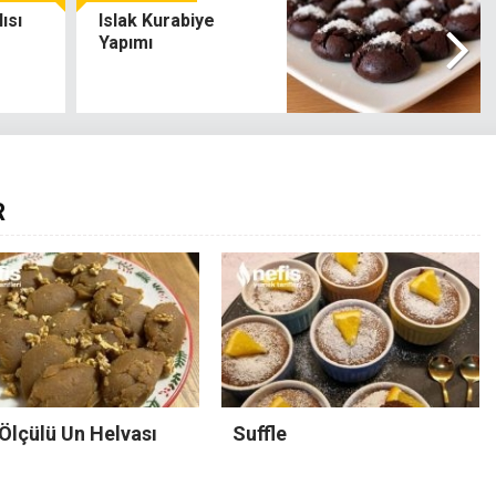
ısı
Islak Kurabiye
Yapımı
R
Ölçülü Un Helvası
Suffle