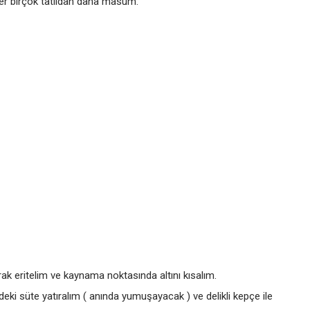
ğer birçok tatlıdan daha masum.
rak eritelim ve kaynama noktasında altını kısalım.
eki süte yatıralım ( anında yumuşayacak ) ve delikli kepçe ile