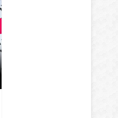
LOKMALIK TUZLU KURABIYE