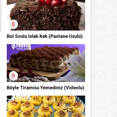
8
Bol Soslu Islak Kek (Pastane Usulü)
9
Böyle Tiramisu Yemediniz (Videolu)