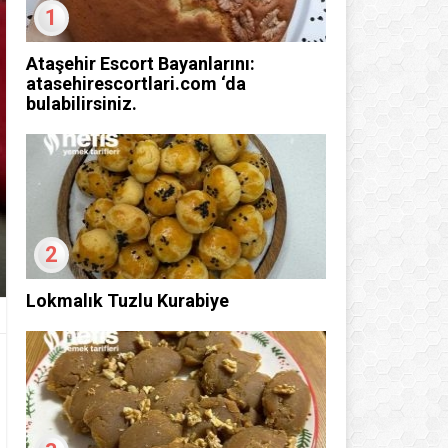
1
Ataşehir Escort Bayanlarını:
atasehirescortlari.com ‘da
bulabilirsiniz.
2
Lokmalık Tuzlu Kurabiye