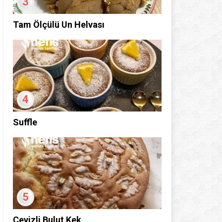
3
Tam Ölçülü Un Helvası
4
Suffle
5
Cevizli Bulut Kek