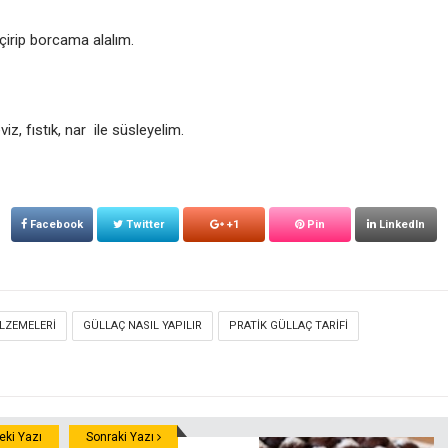
çirip borcama alalım.
z, fıstık, nar ile süsleyelim.
Facebook
Twitter
+1
Pin
LinkedIn
LZEMELERI
GÜLLAÇ NASIL YAPILIR
PRATIK GÜLLAÇ TARIFI
ki Yazı
Sonraki Yazı