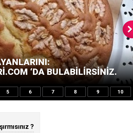
YANLARINI:
.COM ‘DA BULABILIRSINIZ.
5
6
7
8
9
10
şırmısınız ?