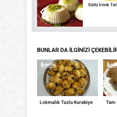
Sütlü İrmik Tatl
BUNLAR DA İLGİNİZİ ÇEKEBİLİ
Lokmalık Tuzlu Kurabiye
Tam 