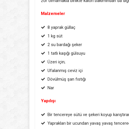
zor olmamakla birlikte kalori bakımından da di
Malzemeler
8 yaprak güllaç
1 kg süt
2 su bardağı şeker
1 tatlı kaşığı gülsuyu
Üzeri için;
Ufalanmış ceviz içi
Dövülmüş şan fıstığı
Nar
Yapılışı
Bir tencereye sütü ve şekeri koyup karıştıra
Yaprakları bir ucundan yavaş yavaş tencered