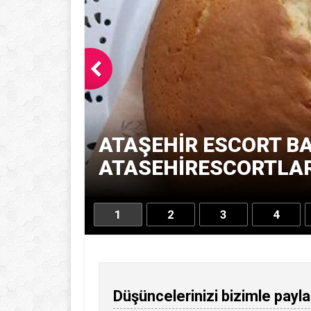
ATAŞEHIR ESCORT BA
ATASEHIRESCORTLARI
1
2
3
4
Düşüncelerinizi bizimle payla