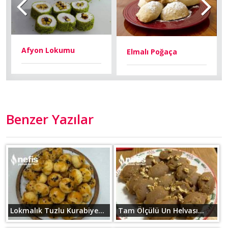
Afyon Lokumu
Elmalı Poğaça
Benzer Yazılar
Lokmalık Tuzlu Kurabiye...
Tam Ölçülü Un Helvası...