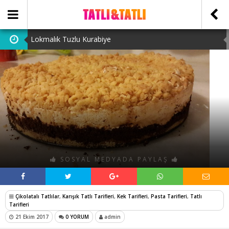
Lokmalık Tuzlu Kurabiye
Tam Ölçülü Un Helvası
Suffle
Cevizli Bulut Kek
Ataşehir Escort Bayanlarını: atasehirescortlari.com ‘da
bulabilirsiniz.
SOSYAL MEDYADA PAYLAŞ
Çikolatalı Tatlılar
,
Karışık Tatlı Tarifleri
,
Kek Tarifleri
,
Pasta Tarifleri
,
Tatlı
Tarifleri
21 Ekim 2017
0 YORUM
admin