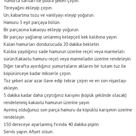
Yumurta sarıları ile pudra şekeri çırpın.
Tereyağını ekleyip çırpın.
Un, kabartma tozu ve vanilyayı eleyip yoğurun.
Hamuru 3 eşit parçaya bölün.
Bir parçasına kakaoyu ekleyip yoğurun.
Bir parçayı yağlanıp unlanmış kelepçeli kek kalıbına yayın.
Kalan hamurları dondurucuda 20 dakika bekletin.
Kalıba yaydığınız sade hamurun üzerine reçel veya marmelatı
sürün.Kakaolu hamuru reçel veya marmeladın üzerine rendeleyin.
Diğer tarafta ayırdığınız yumurtaların aklarını bir tutam tuz ile
köpürünceye kadar mikserle çırpın.
Toz şekeri azar azar ilave edip tekrar çırpın ve en son nişastayı
ekleyin.
5 dakika kadar daha çırptığınız karışımı (köpük şeklinde olacak)
rendelenmiş kakaolu hamurun üzerine yayın.
Ayırmış olduğunuz son parça hamuru da köpüklü karışımın üzerine
rendeleyin.
150 dereceye ayarlanmış fırında 40 dakika pişirin.
Servis yapın. Afiyet olsun.