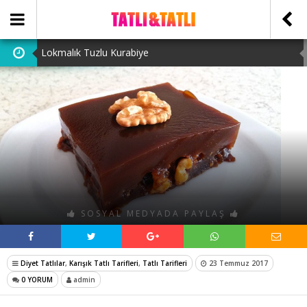
Lokmalık Tuzlu Kurabiye
Tam Ölçülü Un Helvası
Suffle
Cevizli Bulut Kek
Ataşehir Escort Bayanlarını: atasehirescortlari.com ‘da
bulabilirsiniz.
SOSYAL MEDYADA PAYLAŞ
Diyet Tatlılar
,
Karışık Tatlı Tarifleri
,
Tatlı Tarifleri
23 Temmuz 2017
0 YORUM
admin