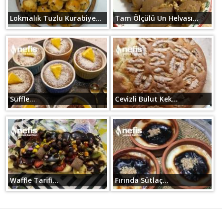
Lokmalık Tuzlu Kurabiye...
Tam Ölçülü Un Helvası...
Suffle...
Cevizli Bulut Kek...
Waffle Tarifi...
Fırında Sütlaç...