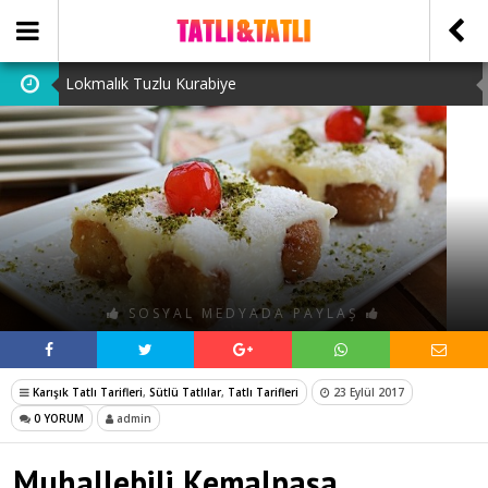
Lokmalık Tuzlu Kurabiye
Tam Ölçülü Un Helvası
Suffle
Cevizli Bulut Kek
Ataşehir Escort Bayanlarını: atasehirescortlari.com ‘da
bulabilirsiniz.
SOSYAL MEDYADA PAYLAŞ
Karışık Tatlı Tarifleri
,
Sütlü Tatlılar
,
Tatlı Tarifleri
23 Eylül 2017
0 YORUM
admin
Muhallebili Kemalpaşa