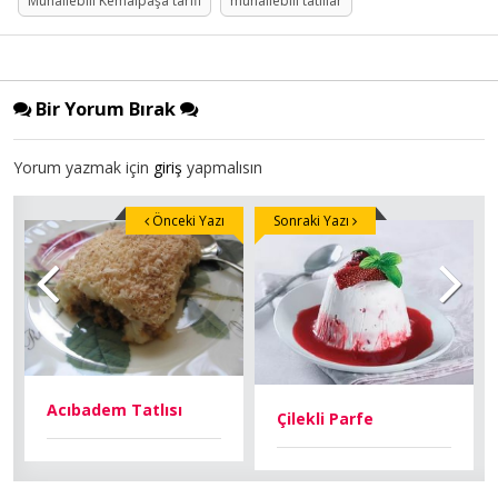
Muhallebili Kemalpaşa tarifi
muhallebili tatlılar
Bir Yorum Bırak
Yorum yazmak için
giriş
yapmalısın
Önceki Yazı
Sonraki Yazı
Acıbadem Tatlısı
Çilekli Parfe