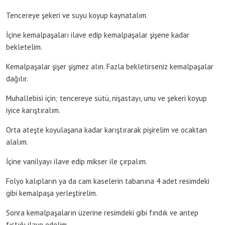
Tencereye şekeri ve suyu koyup kaynatalım.
İçine kemalpaşaları ilave edip kemalpaşalar şişene kadar
bekletelim.
Kemalpaşalar şişer şişmez alın. Fazla bekletirseniz kemalpaşalar
dağılır.
Muhallebisi için; tencereye sütü, nişastayı, unu ve şekeri koyup
iyice karıştıralım.
Orta ateşte koyulaşana kadar karıştırarak pişirelim ve ocaktan
alalım.
İçine vanilyayı ilave edip mikser ile çırpalım.
Folyo kalıpların ya da cam kaselerin tabanına 4 adet resimdeki
gibi kemalpaşa yerleştirelim.
Sonra kemalpaşaların üzerine resimdeki gibi fındık ve antep
fıstığı ilave edelim.