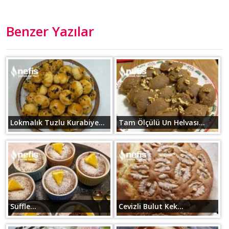
Benzer Yazılar
Lokmalık Tuzlu Kurabiye...
Tam Ölçülü Un Helvası...
Suffle...
Cevizli Bulut Kek...