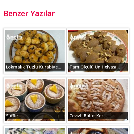
Benzer Yazılar
Lokmalık Tuzlu Kurabiye...
Tam Ölçülü Un Helvası...
Suffle...
Cevizli Bulut Kek...