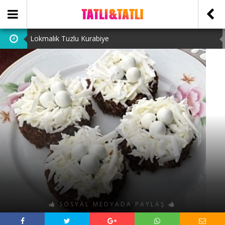
Lokmalık Tuzlu Kurabiye
Tam Ölçülü Un Helvası
Suffle
Cevizli Bulut Kek
Ataşehir Escort Bayanlarını: atasehirescortlari.com ‘da
bulabilirsiniz.
SOSYAL MEDYADA PAYLAŞ