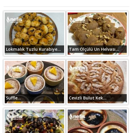
Lokmalık Tuzlu Kurabiye...
Tam Ölçülü Un Helvası...
Suffle...
Cevizli Bulut Kek...