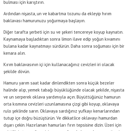
bulması için karıştırın.
Ardından nişasta, un ve kabartma tozunu da ekleyip hırım
baklavası hamurunuzu yoğurmaya başlayın.
Diğer tarafta şerbeti için su ve şekeri tencereye koyup kaynatın.
Kaynamaya başladıktan sonra limon ilave edip yoğun kıvamını
bulana kadar kaynatmayı sürdürün. Daha sonra soğuması için bir
kenara alın.
Kırım baklavasının içi için kullanacağınız cevizleri iri olacak
şekilde dövün.
Hamuru yarım saat kadar dinlendikten sonra küçük bezeler
halinde alıp, yemek tabağı büyüklüğünde olacak şekilde, nişasta
ve un serperek oklava yardımıyla açın. Büyüttüğünüz hamurun
orta kısmına cevizleri uzunlamasına çizgi gibi koyup, oklavaya
rulo şeklinde sarın. Oklavaya sardığınız yufkayı kenarlarından
tutup içe doğru büzüştürün. Ve dikkatlice oklavayı hamurdan
dışarı çekin. Hazırlanan hamurları fırın tepsisine dizin. Üzeri için