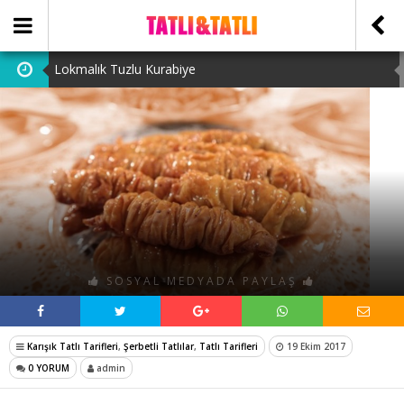
Lokmalık Tuzlu Kurabiye
Tam Ölçülü Un Helvası
Suffle
Cevizli Bulut Kek
Ataşehir Escort Bayanlarını: atasehirescortlari.com ‘da
bulabilirsiniz.
SOSYAL MEDYADA PAYLAŞ
Karışık Tatlı Tarifleri
,
Şerbetli Tatlılar
,
Tatlı Tarifleri
19 Ekim 2017
0 YORUM
admin