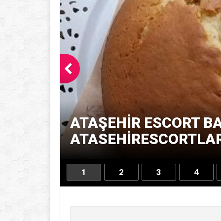
ATAŞEHIR ESCORT BA
ATASEHIRESCORTLARI
1
2
3
4