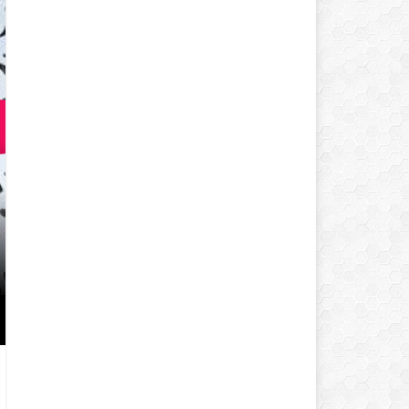
LOKMALIK TUZLU KURABIYE