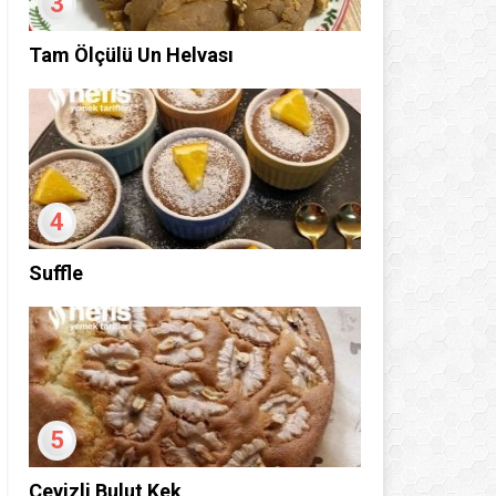
3
Tam Ölçülü Un Helvası
4
Suffle
5
Cevizli Bulut Kek