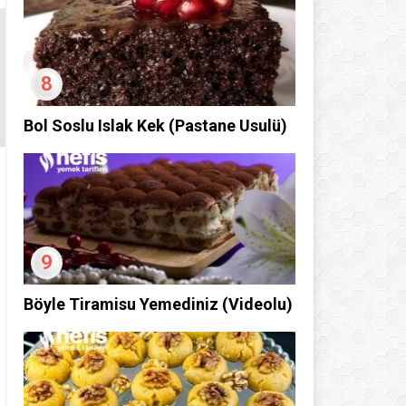
8
Bol Soslu Islak Kek (Pastane Usulü)
9
Böyle Tiramisu Yemediniz (Videolu)