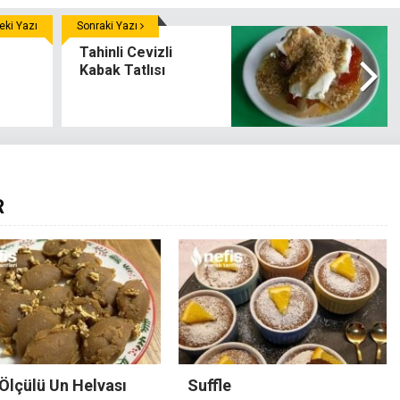
ki Yazı
Sonraki Yazı
Tahinli Cevizli
Kabak Tatlısı
R
Ölçülü Un Helvası
Suffle