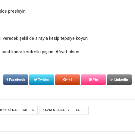
lce presleyin.
i verecek şekil de sırayla kesip tepsiye koyun.
saat kadar kontrollü pişirin. Afiyet olsun.
Facebook
Twitter
+1
Pin
LinkedIn
BIYESI NASIL YAPILIR
KAVALA KURABIYESI TARIFI