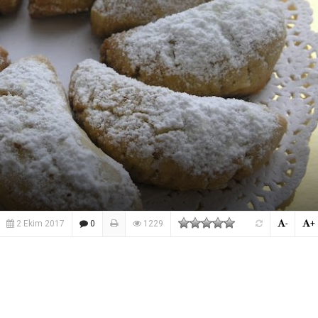
2 Ekim 2017
0
1229
-
+