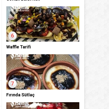
6
Waffle Tarifi
7
Fırında Sütlaç