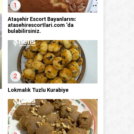
1
Ataşehir Escort Bayanlarını:
atasehirescortlari.com ‘da
bulabilirsiniz.
2
Lokmalık Tuzlu Kurabiye