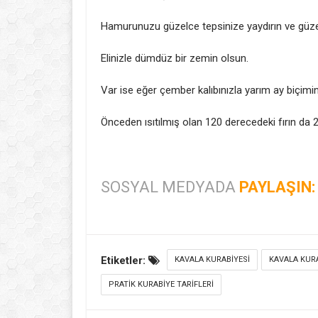
Hamurunuzu güzelce tepsinize yaydırın ve güze
Elinizle dümdüz bir zemin olsun.
Var ise eğer çember kalıbınızla yarım ay biçimin
Önceden ısıtılmış olan 120 derecedeki fırın da 2 
SOSYAL MEDYADA
PAYLAŞIN:
Etiketler:
KAVALA KURABIYESI
KAVALA KURA
PRATIK KURABIYE TARIFLERI