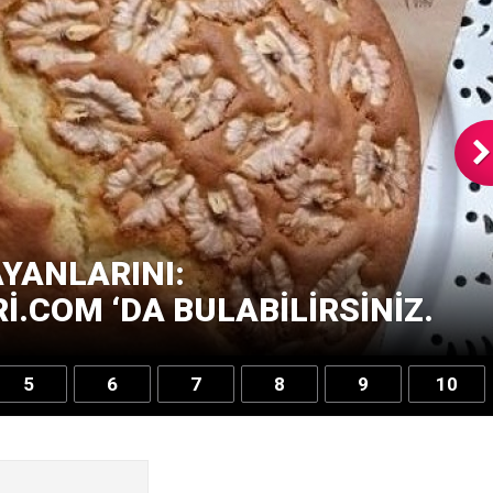
YANLARINI:
.COM ‘DA BULABILIRSINIZ.
5
6
7
8
9
10