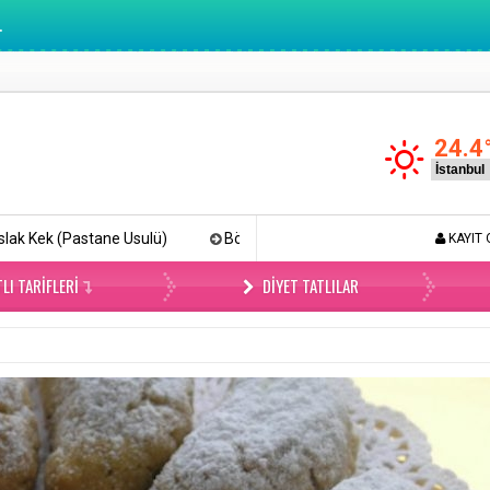
.
24.4
sulü)
Böyle Tiramisu Yemediniz (Videolu)
Lokmalık Tuzlu
KAYIT 
LI TARIFLERI
DIYET TATLILAR