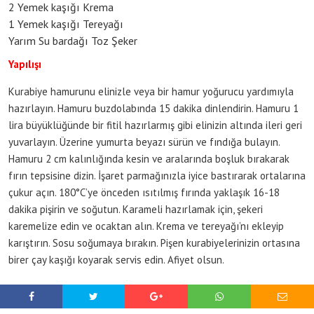
2 Yemek kaşığı Krema
1 Yemek kaşığı Tereyağı
Yarım Su bardağı Toz Şeker
Yapılışı
Kurabiye hamurunu elinizle veya bir hamur yoğurucu yardımıyla
hazırlayın. Hamuru buzdolabında 15 dakika dinlendirin. Hamuru 1
lira büyüklüğünde bir fitil hazırlarmış gibi elinizin altında ileri geri
yuvarlayın. Üzerine yumurta beyazı sürün ve fındığa bulayın.
Hamuru 2 cm kalınlığında kesin ve aralarında boşluk bırakarak
fırın tepsisine dizin. İşaret parmağınızla iyice bastırarak ortalarına
çukur açın. 180°C’ye önceden ısıtılmış fırında yaklaşık 16-18
dakika pişirin ve soğutun. Karameli hazırlamak için, şekeri
karemelize edin ve ocaktan alın. Krema ve tereyağı’nı ekleyip
karıştırın. Sosu soğumaya bırakın. Pişen kurabiyelerinizin ortasına
birer çay kaşığı koyarak servis edin. Afiyet olsun.