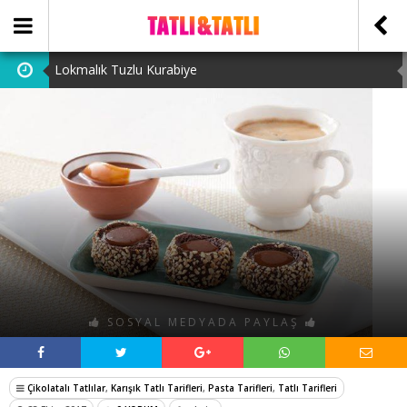
Lokmalık Tuzlu Kurabiye
Tam Ölçülü Un Helvası
Suffle
Cevizli Bulut Kek
Ataşehir Escort Bayanlarını: atasehirescortlari.com ‘da
bulabilirsiniz.
SOSYAL MEDYADA PAYLAŞ
Çikolatalı Tatlılar
,
Karışık Tatlı Tarifleri
,
Pasta Tarifleri
,
Tatlı Tarifleri