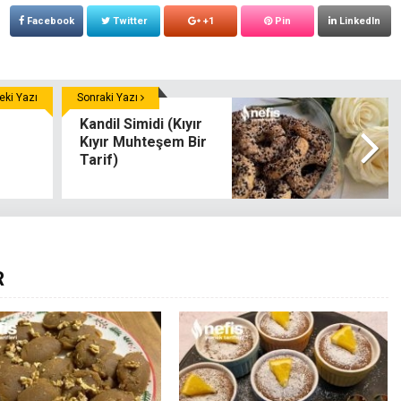
Facebook
Twitter
+1
Pin
LinkedIn
ki Yazı
Sonraki Yazı
Kandil Simidi (Kıyır
Kıyır Muhteşem Bir
Tarif)
R