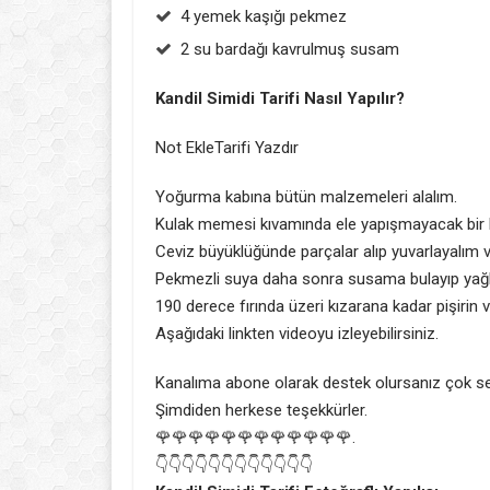
4 yemek kaşığı pekmez
2 su bardağı kavrulmuş susam
Kandil Simidi Tarifi Nasıl Yapılır?
Not Ekle
Tarifi Yazdır
Yoğurma kabına bütün malzemeleri alalım.
Kulak memesi kıvamında ele yapışmayacak bir 
Ceviz büyüklüğünde parçalar alıp yuvarlayalım ve
Pekmezli suya daha sonra susama bulayıp yağla
190 derece fırında üzeri kızarana kadar pişirin v
Aşağıdaki linkten videoyu izleyebilirsiniz.
Kanalıma abone olarak destek olursanız çok se
Şimdiden herkese teşekkürler.
🌹🌹🌹🌹🌹🌹🌹🌹🌹🌹🌹🌹.
👇👇👇👇👇👇👇👇👇👇👇👇