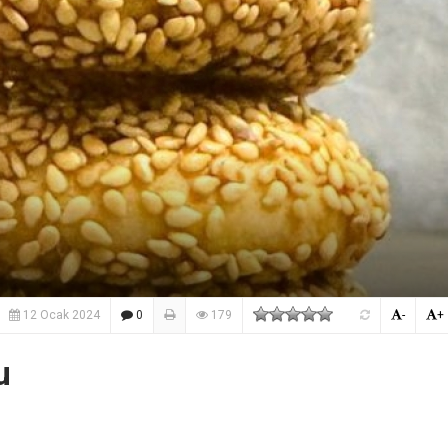
12 Ocak 2024
0
179
-
+
u