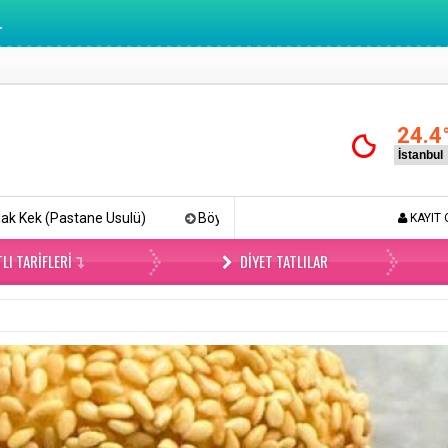
.
24.4
Böyle Tiramisu Yemediniz (Videolu)
Lokmalık Tuzlu Kurabiy
KAYIT 
LI TARIFLERI
DIYET TATLILAR