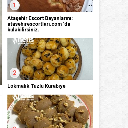
1
Ataşehir Escort Bayanlarını:
atasehirescortlari.com ‘da
bulabilirsiniz.
2
Lokmalık Tuzlu Kurabiye