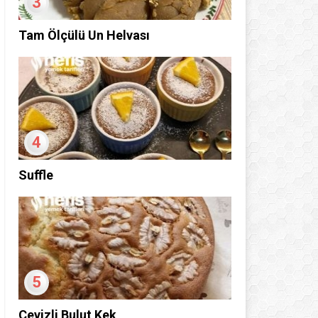
3
Tam Ölçülü Un Helvası
4
Suffle
5
Cevizli Bulut Kek