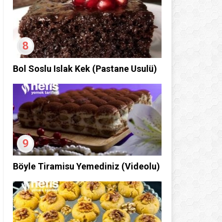
8
Bol Soslu Islak Kek (Pastane Usulü)
9
Böyle Tiramisu Yemediniz (Videolu)