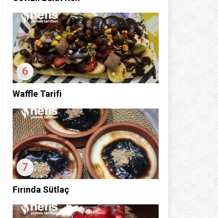
6
Waffle Tarifi
7
Fırında Sütlaç