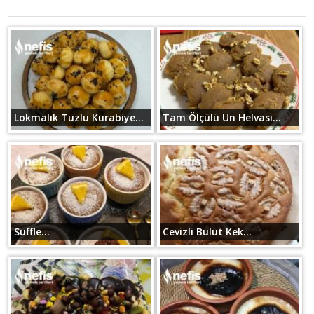
Lokmalık Tuzlu Kurabiye...
Tam Ölçülü Un Helvası...
Suffle...
Cevizli Bulut Kek...