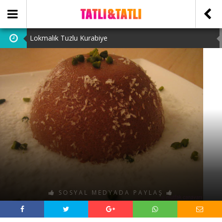
Lokmalık Tuzlu Kurabiye
Tam Ölçülü Un Helvası
Suffle
Cevizli Bulut Kek
Ataşehir Escort Bayanlarını: atasehirescortlari.com ‘da
bulabilirsiniz.
SOSYAL MEDYADA PAYLAŞ