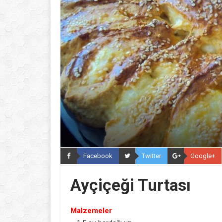
Facebook
Twitter
Google+
Ayçiçeği Turtası
Malzemeler