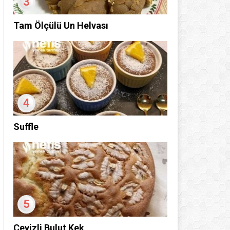
3
Tam Ölçülü Un Helvası
4
Suffle
5
Cevizli Bulut Kek