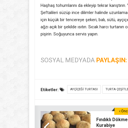
Haşhaş tohumlarını da ekleyip tekrar karıştırın.
Şeftalileri süzüp ince dilimler halinde uzunlama
için küçük bir tencereye şekeri, balı, sütü, ayçiç
ağzı açık bir şekilde ısıtın. Sıcak harcı turtanı
pişirin. Soğuyunca servis yapın.
SOSYAL MEDYADA
PAYLAŞIN:
Etiketler:
AYÇIÇEĞI TURTASI
TURTA ÇEŞITLE
Önce
Fındıklı Dökme
Kurabiye