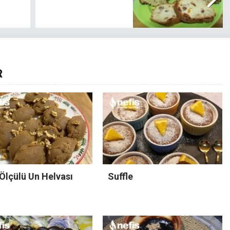
R
Ölçülü Un Helvası
Suffle