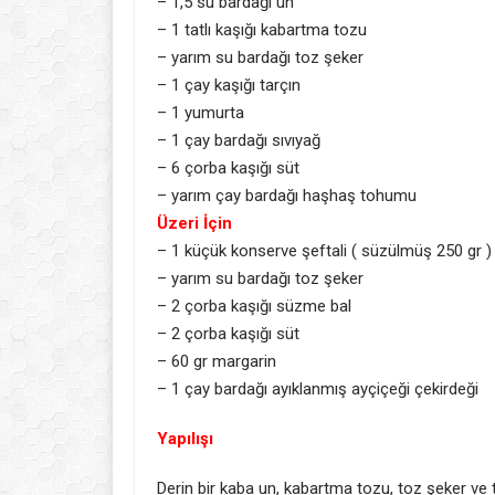
– 1,5 su bardağı un
– 1 tatlı kaşığı kabartma tozu
– yarım su bardağı toz şeker
– 1 çay kaşığı tarçın
– 1 yumurta
– 1 çay bardağı sıvıyağ
– 6 çorba kaşığı süt
– yarım çay bardağı haşhaş tohumu
Üzeri İçin
– 1 küçük konserve şeftali ( süzülmüş 250 gr )
– yarım su bardağı toz şeker
– 2 çorba kaşığı süzme bal
– 2 çorba kaşığı süt
– 60 gr margarin
– 1 çay bardağı ayıklanmış ayçiçeği çekirdeği
Yapılışı
Derin bir kaba un, kabartma tozu, toz şeker ve ta