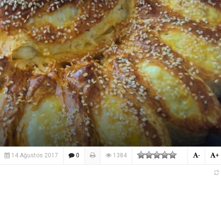
14 Ağustos 2017
0
1384
-
+