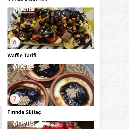
6
Waffle Tarifi
7
Fırında Sütlaç