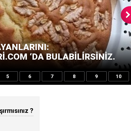
YANLARINI:
.COM ‘DA BULABILIRSINIZ.
5
6
7
8
9
10
şırmısınız ?