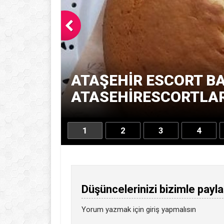
ATAŞEHIR ESCORT BA
ATASEHIRESCORTLARI
1
2
3
4
Düşüncelerinizi bizimle payla
Yorum yazmak için
giriş
yapmalısın