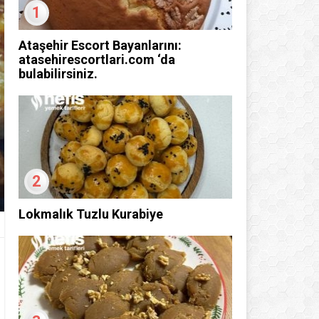
1
Ataşehir Escort Bayanlarını:
atasehirescortlari.com ‘da
bulabilirsiniz.
2
Lokmalık Tuzlu Kurabiye