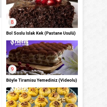
8
Bol Soslu Islak Kek (Pastane Usulü)
9
Böyle Tiramisu Yemediniz (Videolu)