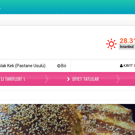
.
28.3
sulü)
Böyle Tiramisu Yemediniz (Videolu)
Lokmalık Tuzlu
KAYIT 
LI TARIFLERI
DIYET TATLILAR