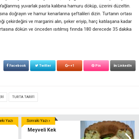
 Yağlanmış yuvarlak pasta kalıbına hamuru döküp, üzerini düzeltin.
sına doğrayın ve hamur kenarlarına şeftalileri dizin. Turtanın ortası
eği çekirdeğini ve margarini alın, şeker eriyip, harç katılaşana kadar
n ortasına dökün ve önceden ısıtılmış fırında 180 derecede 35 dakika
Facebook
Twitter
+1
Pin
LinkedIn
RI
TURTA TARIFI
ki Yazı
Sonraki Yazı
Meyveli Kek