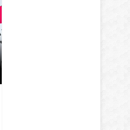
LOKMALIK TUZLU KURABIYE