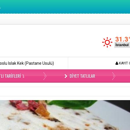
.
31.3
tane Usulü)
Böyle Tiramisu Yemediniz (Videolu)
Lokmalık
KAYIT 
LI TARIFLERI
DIYET TATLILAR