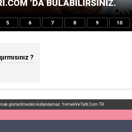
.COM ‘DA BULABILIRSINIZ.
5
6
7
8
9
10
şırmısınız ?
 kaynak gösterilmeden kullanılamaz. YemekVeTatli.Com.TR