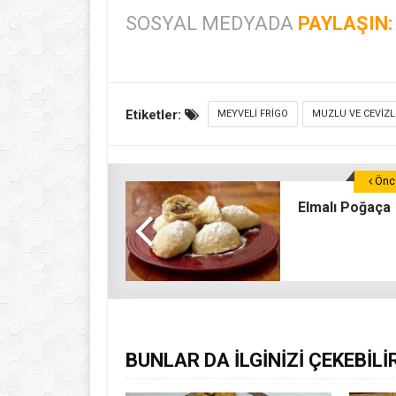
SOSYAL MEDYADA
PAYLAŞIN:
Etiketler:
MEYVELI FRIGO
MUZLU VE CEVIZL
Önce
Elmalı Poğaça
BUNLAR DA İLGİNİZİ ÇEKEBİLİ