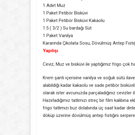
1 Adet Muz
1 Paket Petibör Bisküvi
1 Paket Petibör Bisküvi Kakaolu
1.5 ( 3/2 ) Su bardağı Süt
1 Paket Vanilya
Kararında Çikolata Sosu, Dövülmüş Antep Fıstı
Yapılışı
Ceviz, Muz ve bisküvi ile yaptığımız frigo çok ha
Krem şanti içerisine vanilya ve soğuk sütü ilave
alabildiği kadar kakaolu ve sade petibör bisküvil
olarak ister avcunuzda parçaladığınız cevizler ile
Hazırladığımız tatlımızı streç bir film kalıbına e
frigo tatlımızı buz dolabında üç saat kadar dinl
döküp üzerine dövülmüş antep fıstığını serperek 