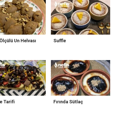
Ölçülü Un Helvası
Suffle
e Tarifi
Fırında Sütlaç