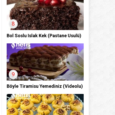
8
Bol Soslu Islak Kek (Pastane Usulü)
9
Böyle Tiramisu Yemediniz (Videolu)