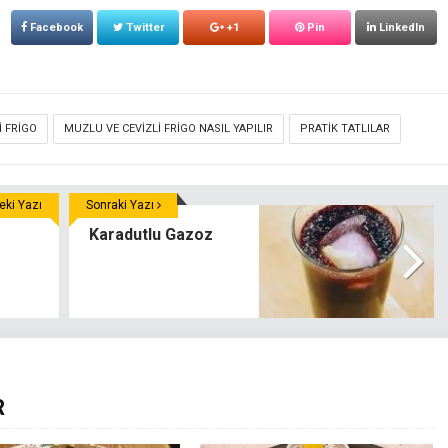
Facebook
Twitter
+1
Pin
LinkedIn
I FRIGO
MUZLU VE CEVIZLI FRIGO NASIL YAPILIR
PRATIK TATLILAR
ki Yazı
Sonraki Yazı
Karadutlu Gazoz
R