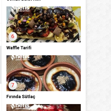
6
Waffle Tarifi
7
Fırında Sütlaç