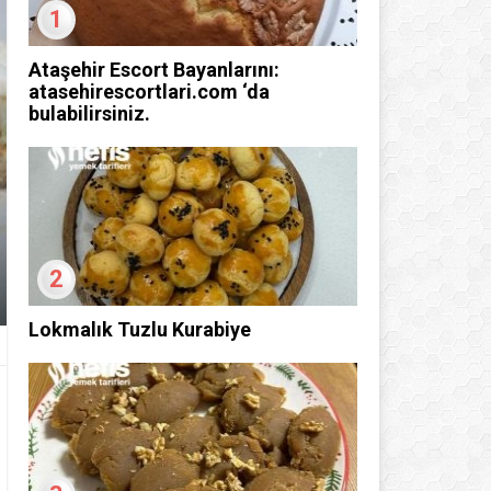
1
Ataşehir Escort Bayanlarını:
atasehirescortlari.com ‘da
bulabilirsiniz.
2
Lokmalık Tuzlu Kurabiye