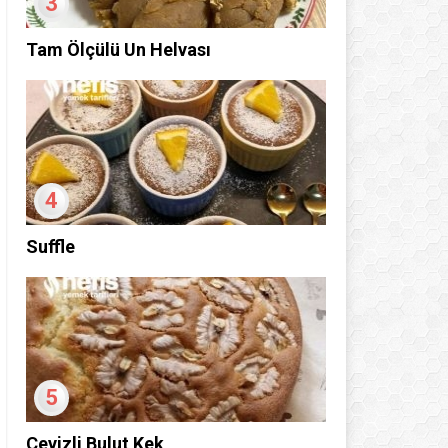
3
Tam Ölçülü Un Helvası
4
Suffle
5
Cevizli Bulut Kek