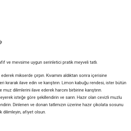
ğı
fif ve mevsime uygun serinletici pratik meyveli tatlı.
 ederek mikserde çırpın. Kıvamını aldıktan sonra içerisine
eri kırarak ilave edin ve karıştırın. Limon kabuğu rendesi, ister bütün
 muz dilimlerini ilave ederek harcını birbirine karıştırın.
kleyerek isteğe göre şekillendirin ve sarın. Hazır olan cevizli muzlu
endirin. Dinlenen ve donan tatlımızın üzerine hazır çikolata sosunu
dilimleyin, afiyet olsun.