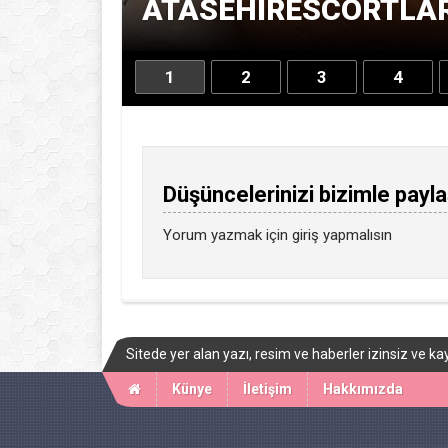
ATASEHIRESCORTLARI
1
2
3
4
Düşüncelerinizi bizimle payla
Yorum yazmak için
giriş
yapmalısın
Sitede yer alan yazı, resim ve haberler izinsiz ve
Künye
İletişim
Hakkımızda