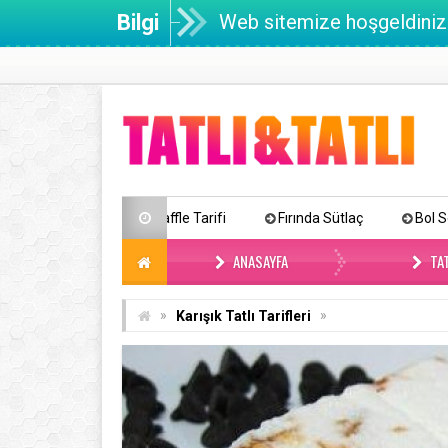
Bilgi
Web sitemize hoşgeldiniz
Waffle Tarifi
Fırında Sütlaç
Bol Soslu Islak Kek (Pas
ANASAYFA
TAT
»
»
Karışık Tatlı Tarifleri