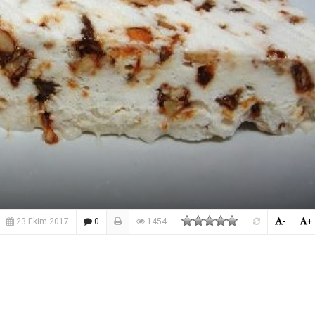
23 Ekim 2017
0
1454
-
+