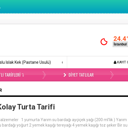
.
24.4
Kek (Pastane Usulü)
Böyle Tiramisu Yemediniz (Videolu)
L
KAYIT 
LI TARIFLERI
DIYET TATLILAR
AR
Kolay Turta Tarifi
alzemeler 1 yumurta Yarım su bardağı ayçiçek yağı (200 ml’lik ) Yarım
u bardağı yoğurt 2 yemek kaşığı tereyağı 4 yemek kaşığı toz şeker Bir su