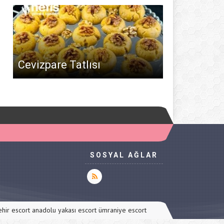
Cevizpare Tatlısı
SOSYAL AĞLAR
ehir escort
anadolu yakası escort
ümraniye escort