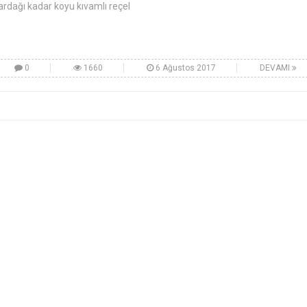
ardağı kadar koyu kıvamlı reçel
0
1660
6 Ağustos 2017
DEVAMI