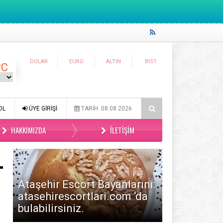
DOLAR
EURO
ALTIN
BIST
°C
okmalık Tuzlu Kurabiye
Tam Ölçülü Un Helvası
Suffle
OL
ÜYE GİRİŞİ
TARİH: 08.08.2026
HAKKIMIZDA
İLETIŞIM
Ataşehir Escort Bayanlarını:
atasehirescortlari.com ‘da
bulabilirsiniz.