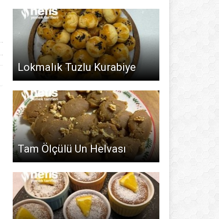
Lokmalık Tuzlu Kurabiye
Tam Ölçülü Un Helvası