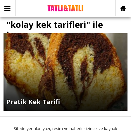
"kolay kek tarifleri" ile
İlişikli yazılar
Pratik Kek Tarifi
Sitede yer alan yazı, resim ve haberler izinsiz ve kaynak