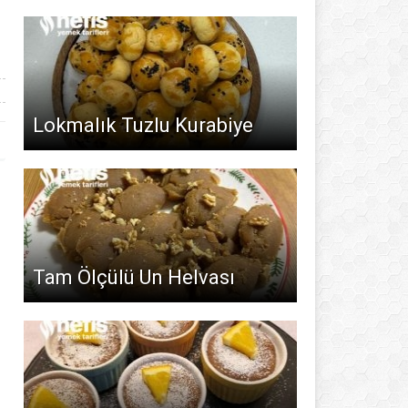
Lokmalık Tuzlu Kurabiye
Tam Ölçülü Un Helvası