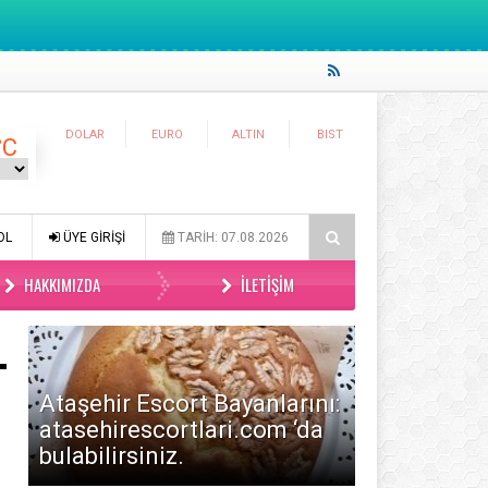
DOLAR
EURO
ALTIN
BIST
°C
okmalık Tuzlu Kurabiye
Tam Ölçülü Un Helvası
Suffle
OL
ÜYE GİRİŞİ
TARİH: 07.08.2026
HAKKIMIZDA
İLETIŞIM
Ataşehir Escort Bayanlarını:
atasehirescortlari.com ‘da
bulabilirsiniz.