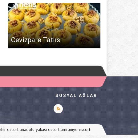
Cevizpare Tatlısı
SOSYAL AĞLAR
ehir escort
anadolu yakası escort
ümraniye escort