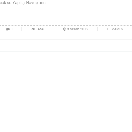
ıcak su Yapılışı Havuçların
0
1656
9 Nisan 2019
DEVAMI