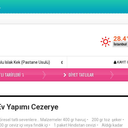
.
28.4
ek (Pastane Usulü)
Böyle Tiramisu Yemediniz (Videolu)
L
KAYIT 
LI TARIFLERI
DIYET TATLILAR
Ev Yapımı Cezerye
öresel tatlı sevenlere… Malzemeler 400 gr havuç • 200 gr toz şeker •
00 gr ceviz içi veya fındık içi • 1 paket Hindistan cevizi • Aldığı kadar